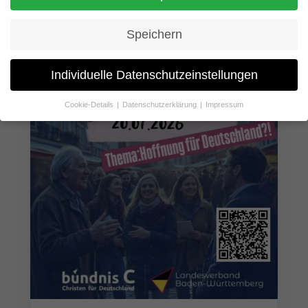
Speichern
Individuelle Datenschutzeinstellungen
Cookie-Details
Datenschutzerklärung
Impressum
Datenschutzeinstellungen
Wenn Sie unter 16 Jahre alt sind und Ihre Zustimmung zu
freiwilligen Diensten geben möchten, müssen Sie Ihre
Erziehungsberechtigten um Erlaubnis bitten.
Wir verwenden Cookies und andere Technologien auf unserer
Website. Einige von ihnen sind essenziell, während andere uns
helfen, diese Website und Ihre Erfahrung zu verbessern.
Personenbezogene Daten können verarbeitet werden (z. B. IP-
Adressen), z. B. für personalisierte Anzeigen und Inhalte oder
Anzeigen- und Inhaltsmessung.
Weitere Informationen über die
Verwendung Ihrer Daten finden Sie in unserer
Datenschutzerklärung
.
Hier finden Sie eine Übersicht über alle verwendeten Cookies. Sie
können Ihre Einwilligung zu ganzen Kategorien geben oder sich
weitere Informationen anzeigen lassen und so nur bestimmte