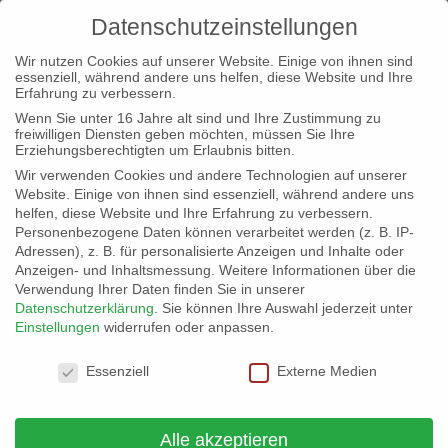
Datenschutzeinstellungen
Wir nutzen Cookies auf unserer Website. Einige von ihnen sind
essenziell, während andere uns helfen, diese Website und Ihre
Erfahrung zu verbessern.
Wenn Sie unter 16 Jahre alt sind und Ihre Zustimmung zu
freiwilligen Diensten geben möchten, müssen Sie Ihre
Erziehungsberechtigten um Erlaubnis bitten.
Wir verwenden Cookies und andere Technologien auf unserer
Website. Einige von ihnen sind essenziell, während andere uns
helfen, diese Website und Ihre Erfahrung zu verbessern.
Personenbezogene Daten können verarbeitet werden (z. B. IP-
Adressen), z. B. für personalisierte Anzeigen und Inhalte oder
Es wurden keine Ergebnisse gefunden.
Hinweis
Anzeigen- und Inhaltsmessung.
Weitere Informationen über die
Verwendung Ihrer Daten finden Sie in unserer
Datenschutzerklärung
.
Sie können Ihre Auswahl jederzeit unter
Wahlen
Einstellungen
widerrufen oder anpassen.
Veranstaltungen
Wahlen
Datenschutzeinstellungen
Essenziell
Externe Medien
Ansichten-
Veranstalt
Anstehende
Liste
Ansichten-
Alle akzeptieren
Navigation