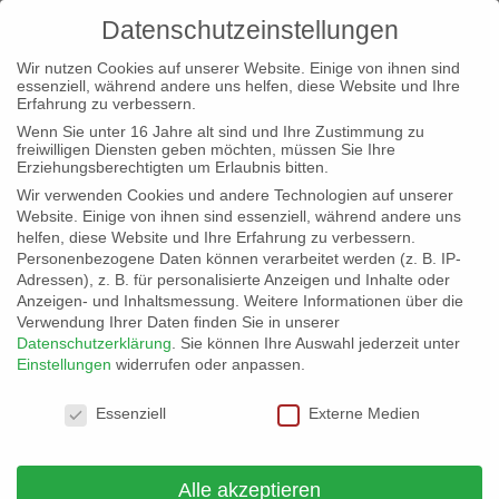
Datenschutzeinstellungen
Wir nutzen Cookies auf unserer Website. Einige von ihnen sind
essenziell, während andere uns helfen, diese Website und Ihre
Erfahrung zu verbessern.
Wenn Sie unter 16 Jahre alt sind und Ihre Zustimmung zu
freiwilligen Diensten geben möchten, müssen Sie Ihre
Unsere Direktkandidaten 2026
Erziehungsberechtigten um Erlaubnis bitten.
Wir verwenden Cookies und andere Technologien auf unserer
Website. Einige von ihnen sind essenziell, während andere uns
Zur Landtagswahl 2026 werden wir auch in einigen Wahlkreisen
helfen, diese Website und Ihre Erfahrung zu verbessern.
mit Kandidaten antreten. Es freut uns, bereits in 5 Wahlkreisen
Personenbezogene Daten können verarbeitet werden (z. B. IP-
folgende Kandidaten aufgestellt zu haben.
Adressen), z. B. für personalisierte Anzeigen und Inhalte oder
Anzeigen- und Inhaltsmessung.
Weitere Informationen über die
In der folgenden Tabelle findet Ihr den Wahlkreis, den Kandidaten
Verwendung Ihrer Daten finden Sie in unserer
und die Kurzvorstellung des Kandidaten, falls vorhanden.
Datenschutzerklärung
.
Sie können Ihre Auswahl jederzeit unter
Einstellungen
widerrufen oder anpassen.
Vorstellung
Name,
Datenschutzeinstellungen
Wahlkreis
des
Essenziell
Externe Medien
Vorname
Kandidaten
Papentin,
Christian
Alle akzeptieren
Stuttgart III