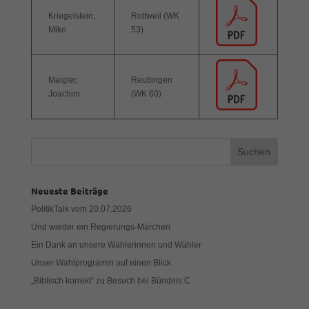
Cookies auswählen.
Kriegelstein,
Rottweil (WK
Mike
53)
Alle akzeptieren
Speichern
Zurück
Maigler,
Reutlingen
Datenschutzeinstellungen
Essenziell (1)
Joachim
(WK 60)
Essenzielle Cookies ermöglichen grundlegende Funktionen und sind für
die einwandfreie Funktion der Website erforderlich.
Cookie-Informationen anzeigen
Exte
Externe Medien (7)
Neueste Beiträge
Inhalte von Videoplattformen und Social-Media-Plattformen werden
PolitikTalk vom 20.07.2026
standardmäßig blockiert. Wenn Cookies von externen Medien akzeptiert
werden, bedarf der Zugriff auf diese Inhalte keiner manuellen Einwilligung
Und wieder ein Regierungs-Märchen
mehr.
Ein Dank an unsere Wählerinnen und Wähler
Cookie-Informationen anzeigen
Unser Wahlprogramm auf einen Blick
Datenschutzerklärung
Impressum
„Biblisch korrekt“ zu Besuch bei Bündnis C